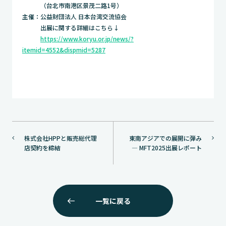
（台北市南港区景茂二路1号）
主催：公益財団法人 日本台湾交流協会
出展に関する詳細はこちら↓
https://www.koryu.or.jp/news/?
itemid=4552&dispmid=5287
投
株式会社HPPと販売総代理
東南アジアでの展開に弾み
稿
店契約を締結
― MFT2025出展レポート
ナ
ビ
ゲ
ー
一覧に戻る
シ