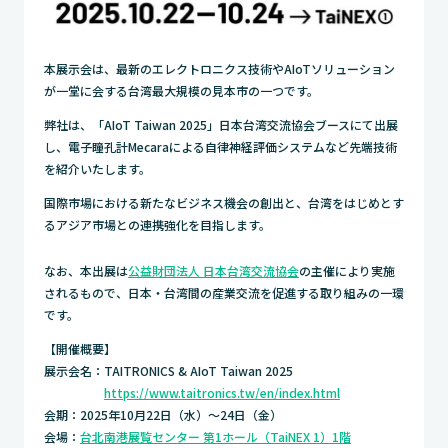
本展示会は、最新のエレクトロニクス技術やAIoTソリューション
が一堂に会する台湾最大規模の見本市の一つです。
弊社は、「AIoT Taiwan 2025」日本台湾交流協会ブースにて出展
し、電子瞳孔計Mecaraによる自律神経評価システムなど先端技術
を紹介いたします。
国際市場における新たなビジネス機会の創出と、台湾をはじめとす
るアジア市場との連携強化を目指します。
なお、本出展は
公益財団法人 日本台湾交流協会
の主催により実施
されるもので、日本・台湾間の産業交流を促進する取り組みの一環
です。
【開催概要】
展示会名：TAITRONICS & AIoT Taiwan 2025
https://www.taitronics.tw/en/index.html
会期：2025年10月22日（水）～24日（金）
会場：
台北南港展覧センター 第1ホール（TaiNEX 1
）
1階