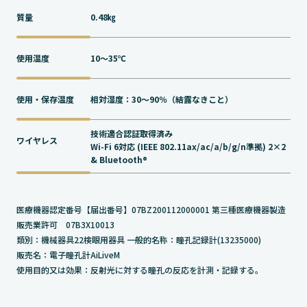
質量
0.48㎏
使用温度
10～35℃
使用・保存温度
相対湿度：30～90％（結露なきこと）
技術適合認証取得済み
ワイヤレス
Wi-Fi 6対応 (IEEE 802.11ax/ac/a/b/g/n準拠) 2×2
& Bluetooth®︎
医療機器認定番号【届出番号】07BZ200112000001 第三種医療機器製造
販売業許可 07B3X10013
類別：機械器具22検眼⽤器具 ⼀般的名称：瞳孔記録計(13235000)
販売名：電⼦瞳孔計AiLiveM
使⽤⽬的⼜は効果：反射光に対する瞳孔の反応を計測‧記録する。