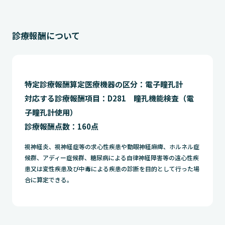
診療報酬について
特定診療報酬算定医療機器の区分：電子瞳孔計
対応する診療報酬項目：D281 瞳孔機能検査（電
子瞳孔計使用）
診療報酬点数：160点
視神経炎、視神経症等の求心性疾患や動眼神経麻痺、ホルネル症
候群、アディー症候群、糖尿病による自律神経障害等の遠心性疾
患又は変性疾患及び中毒による疾患の診断を目的として行った場
合に算定できる。