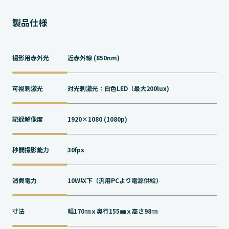
製品仕様
撮影用赤外光
近赤外線 (850nm)
可視刺激光
対光刺激光：白色LED（最大200lux)
記録解像度
1920×1080 (1080p)
秒間撮影能力
30fps
消費電力
10W以下（汎用PCより電源供給）
寸法
幅170㎜ｘ奥行155㎜ｘ高さ98㎜