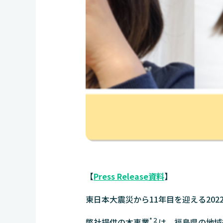
【
Press Release資料
】
東日本大震災から11年目を迎える20
*２
弊社提供の本事業
は、福島県の地域