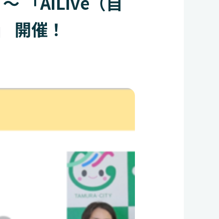
「AiLive（自
」 開催！