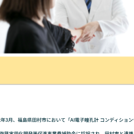
22年3月、福島県田村市において「AI電子瞳孔計 コンディショ
復興実用化開発等促進事業費補助金に採択され、田村市と連携