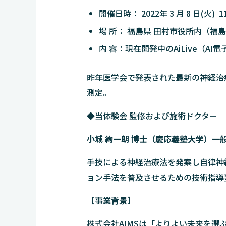
開催日時： 2022年 3 月 8 日(火) 11
場 所： 福島県 田村市役所内（福
内 容：現在開発中のAiLive（
昨年医学会で発表された最新の神経治
測定。
◆当体験会 監修および施術ドクター
小城 絢一朗 博士（慶応義塾大学）一
手技による神経治療法を発案し自律神
ョン手法を普及させるための技術指導
【事業背景】
株式会社AIMSは「よりよい未来を選