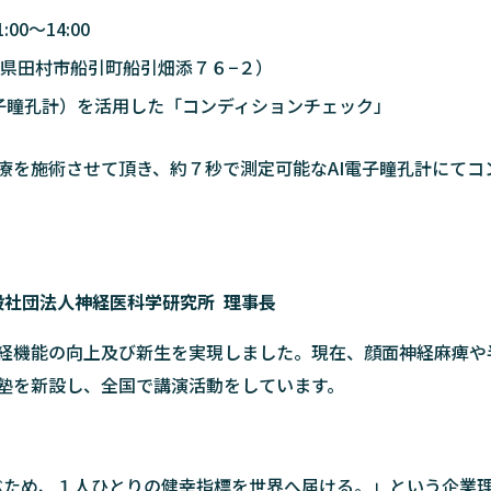
:00～14:00
島県田村市船引町船引畑添７６−２）
AI電子瞳孔計）を活用した「コンディションチェック」
療を施術させて頂き、約７秒で測定可能なAI電子瞳孔計にてコ
般社団法人神経医科学研究所 理事長
経機能の向上及び新生を実現しました。現在、顔面神経麻痺や
塾を新設し、全国で講演活動をしています。
ぶため、１人ひとりの健幸指標を世界へ届ける。」という企業理念