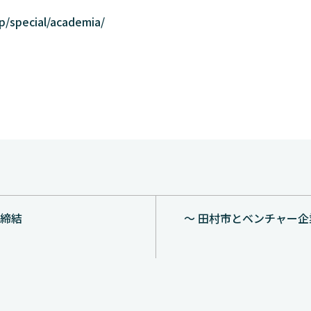
p/special/academia/
を締結
～ 田村市とベンチャー企業