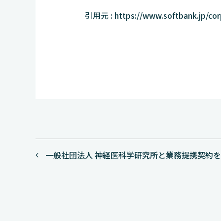
引用元 : https://www.softbank.jp/cor
投
一般社団法人 神経医科学研究所と業務提携契約
稿
ナ
ビ