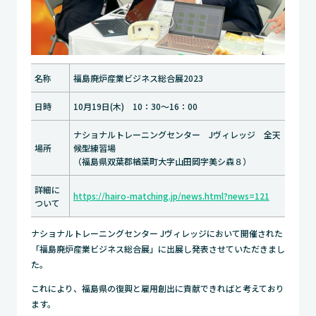
名称
福島廃炉産業ビジネス総合展2023
日時
10月19日(木) 10：30～16：00
ナショナルトレーニングセンター Jヴィレッジ 全天
場所
候型練習場
（福島県双葉郡楢葉町大字山田岡字美シ森８）
詳細に
https://hairo-matching.jp/news.html?news=121
ついて
ナショナルトレーニングセンター Jヴィレッジにおいて開催された
「福島廃炉産業ビジネス総合展」に出展し発表させていただきまし
た。
これにより、福島県の復興と雇用創出に貢献できればと考えており
ます。