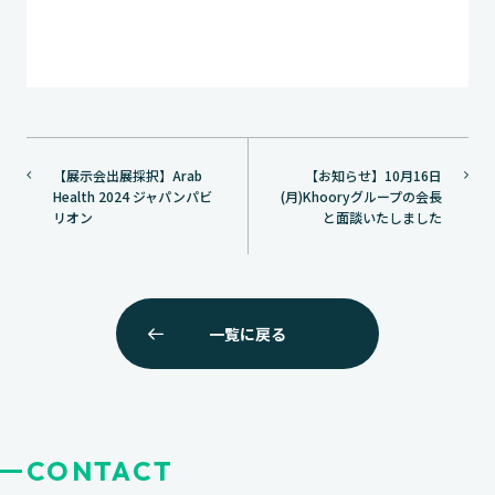
投
【展示会出展採択】Arab
【お知らせ】10月16日
稿
Health 2024 ジャパンパビ
(月)Khooryグループの会長
ナ
リオン
と面談いたしました
ビ
ゲ
ー
一覧に戻る
シ
ョ
ン
CONTACT