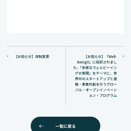
投
【お知らせ】体制変更
【お知らせ】『Well-
稿
BeingX』に採択されまし
ナ
た–「多様なウェルビーイン
グの実現」をテーマに、世
ビ
界中のスタートアップと連
ゲ
携・事業共創を行うグロー
バル・オープンイノベーシ
ー
ョン・プログラム
シ
ョ
ン
一覧に戻る