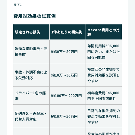
ます。
費用対効果の試算例
Mecara費用との比
想定される損失
1件あたりの損失例
較
年間利用料696,000
軽微な接触事故・物
約30万〜80万円
円に近い、または上
損事故
回る可能性
複数回の発生抑制で
事故・体調不良によ
約10万〜30万円
費用対効果を説明し
る欠勤対応
やすい
ドライバー1名の離
初年度費用846,000
約100万〜200万円
職
円を上回る可能性
日常的な損失抑制の
配送遅延・再配車・
約10万〜50万円
観点で効果を検討し
代替人員対応
やすい
発生時の影響が大き