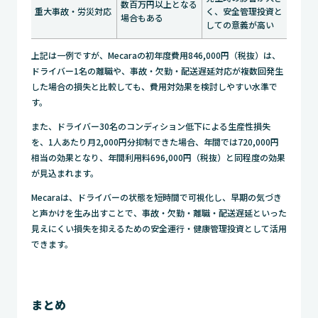
数百万円以上となる
重大事故・労災対応
く、安全管理投資と
場合もある
しての意義が高い
上記は一例ですが、Mecaraの初年度費用846,000円（税抜）は、
ドライバー1名の離職や、事故・欠勤・配送遅延対応が複数回発生
した場合の損失と比較しても、費用対効果を検討しやすい水準で
す。
また、ドライバー30名のコンディション低下による生産性損失
を、1人あたり月2,000円分抑制できた場合、年間では720,000円
相当の効果となり、年間利用料696,000円（税抜）と同程度の効果
が見込まれます。
Mecaraは、ドライバーの状態を短時間で可視化し、早期の気づき
と声かけを生み出すことで、事故・欠勤・離職・配送遅延といった
見えにくい損失を抑えるための安全運行・健康管理投資として活用
できます。
まとめ