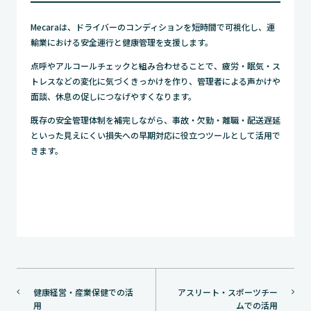
Mecaraは、ドライバーのコンディションを短時間で可視化し、運
輸業における安全運行と健康管理を支援します。
点呼やアルコールチェックと組み合わせることで、疲労・眠気・ス
トレスなどの変化に気づくきっかけを作り、管理者による声かけや
面談、休息の促しにつなげやすくなります。
既存の安全管理体制を補完しながら、事故・欠勤・離職・配送遅延
といった見えにくい損失への早期対応に役立つツールとして活用で
きます。
投
健康経営・産業保健での活
アスリート・スポーツチー
稿
用
ムでの活用