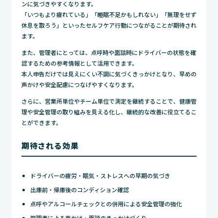
ンに気づきやすくなります。
「いつもより疲れている」「睡眠不足かもしれない」「無理をせず
休息を取ろう」といったセルフケア行動につながることが期待され
ます。
また、管理者にとっては、点呼時や面談時にドライバーの状態を確
認するための参考情報として活用できます。
本人申告だけでは見えにくい不調に気づくきっかけとなり、早めの
声かけや安全配慮につなげやすくなります。
さらに、営業所単位やチーム単位で測定を継続することで、健康管
理や安全管理の取り組みを見える化し、継続的な改善に役立てるこ
とができます。
期待される効果
ドライバーの疲労・眠気・ストレスへの早期の気づき
出庫前・帰庫後のコンディション確認
点呼やアルコールチェックとの併用による安全管理の強化
管理者による声かけ・面談のきっかけづくり