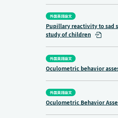
外国英語論文
Pupillary reactivity to sa
study of children
外国英語論文
Oculometric behavior asses
外国英語論文
Oculometric Behavior Asses