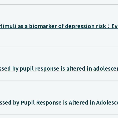
d stimuli as a biomarker of depression risk：E
sed by pupil response is altered in adolesce
sed by Pupil Response is Altered in Adoles