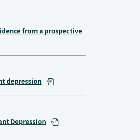
vidence from a prospective
nt depression
cent Depression