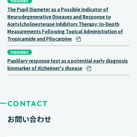
外国英語論文
The Pupil Diameter as a Possible Indicator of
Neurodegenerative Diseases and Response to
Acetylcholinesterase Inhibitors Therapy: In-Depth
Measurements Following Topical Administration of
Tropicamide and Pilocarpine
外国英語論文
Pupillary response test as a potential early diagnosis
biomarker of Alzheimer’s disease
CONTACT
お問い合わせ