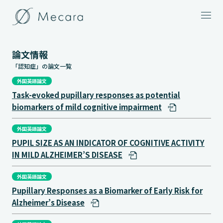
メニュー
論文情報
「認知症」の論文一覧
外国英語論文
Task-evoked pupillary responses as potential
biomarkers of mild cognitive impairment
外国英語論文
PUPIL SIZE AS AN INDICATOR OF COGNITIVE ACTIVITY
IN MILD ALZHEIMER’S DISEASE
外国英語論文
Pupillary Responses as a Biomarker of Early Risk for
Alzheimer’s Disease