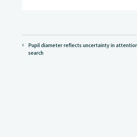
投
Pupil diameter reflects uncertainty in attention
稿
search
ナ
ビ
ゲ
ー
シ
ョ
ン