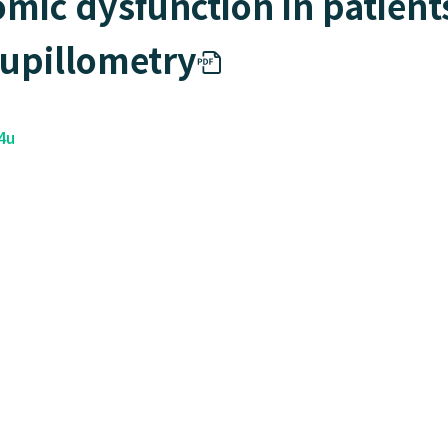
omic dysfunction in patien
upillometry
4u