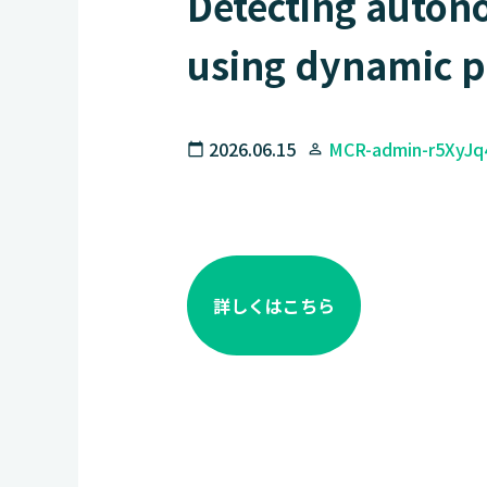
Detecting auton
using dynamic p
2026.06.15
MCR-admin-r5XyJq
calendar_today
person_outline
詳しくはこちら