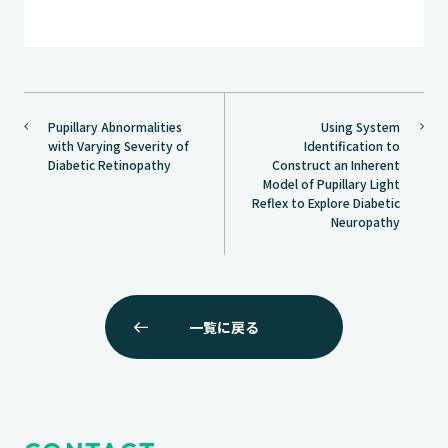
投
Pupillary Abnormalities
Using System
稿
with Varying Severity of
Identification to
ナ
Diabetic Retinopathy
Construct an Inherent
Model of Pupillary Light
ビ
Reflex to Explore Diabetic
ゲ
Neuropathy
ー
シ
ョ
ン
一覧に戻る