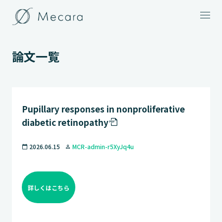
メニュー
論文一覧
Pupillary responses in nonproliferative
diabetic retinopathy
2026.06.15
MCR-admin-r5XyJq4u
calendar_today
person_outline
詳しくはこちら