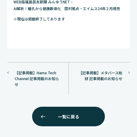
WEB版福島民友新聞 みんゆうNET：
AI解析！瞳孔から健康数値化 田村拠点・エイムス24年２月発売
※現在は掲載終了しております
投
【記事掲載】Hama Tech
【記事掲載】メタバース総
稿
Channel 記事掲載のお知ら
研 記事掲載のお知らせ
ナ
せ
ビ
ゲ
ー
一覧に戻る
シ
ョ
ン