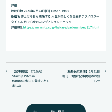
詳細
放映日時 2023年7月23日(日) 18:55〜19:00
番組名 博士は今日も嫉妬する 人生が楽しくなる最新テクノロジー
タイトル 目で心身のコンディションチェック
詳細URL
https://www.ntv.co.jp/hakase/backnumber/117.html
投
【記事掲載】 7/25(火)
【福島民友新聞】5月31日
稿
Startup Pitch in
朝刊 3面に記事掲載のお知
ナ
Marunouchiにて登壇いたし
らせ
ました
ビ
ゲ
ー
シ
一覧に戻る