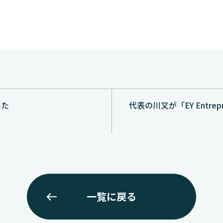
した
代表の川又が「EY Entrepre
一覧に戻る