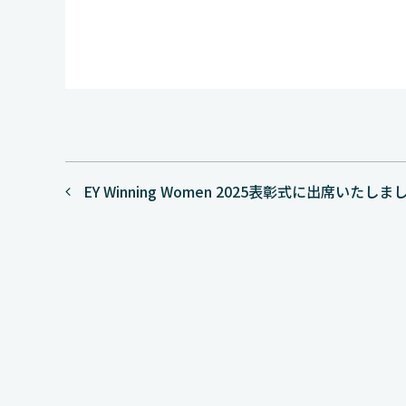
投
EY Winning Women 2025表彰式に出席いたしま
稿
ナ
ビ
ゲ
ー
シ