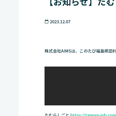
【お知らせ】たむ
2023.12.07
calendar_today
株式会社AIMSは、このたび福島県
たむらしごと
https://tamura-job.com