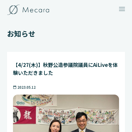
メニュー
お知らせ
【4/27(木)】秋野公造参議院議員にAiLiveを体
験いただきました
2023.05.12
calendar_today