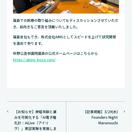
福島での医療の取り組みについてもディスカッションさせていただ
き、前向きなご意見を頂戴いたしました。
福島支社もでき、株式会社AIMSとしてスピードを上げて研究開発
を進めて参ります。
秋野公造参議院議員の公式ホームページはこちらから
https://akino-kozo.com/
投
【お知らせ】神経年齢と痛
【記事掲載】3/29(水)
稿
みを可視化する「AI電子瞳
Founders Night
ナ
孔計：AiLive（アイリ
Marunouchi
ヴ）」実証実験を実施しま
ビ