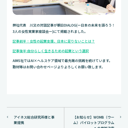
弊社代表 川又の対談記事が朝日DIALOG(ー日本の未来を語ろう！
3人の女性実業家座談会ー)にて掲載されました。
記事前半：女性の起業支援、日本に足りないことは？
記事後半:自分らしく生きるための起業という選択
AIMS社ではAI×ヘルスケア領域で最先端の挑戦を続けています。
取材等はお問い合わせページよりよろしくお願い致します。
投
アイネス総合研究所様と事
【お知らせ】WOMB（ウー
稿
業提携
ム）パイロットプログラム
ナ
への参加決定